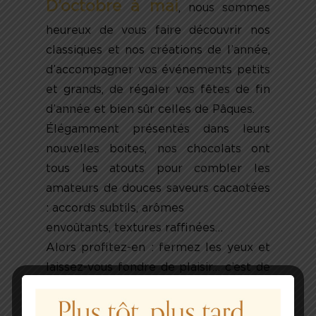
D’octobre à mai
, nous sommes
heureux de vous faire découvrir nos
classiques et nos créations de l’année,
d’accompagner vos événements petits
et grands, de régaler vos fêtes de fin
d’année et bien sûr celles de Pâques.
Élégamment présentés dans leurs
nouvelles boites, nos chocolats ont
tous les atouts pour combler les
amateurs de douces saveurs cacaotées
: accords subtils, arômes
envoûtants, textures raffinées…
Alors profitez-en : fermez les yeux et
laissez-vous fondre de plaisir… c’est de
saison !