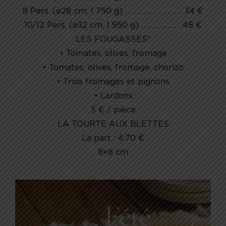
8 Pers. (ø28 cm, 1 750 g) …………………………. 34 €
10/12 Pers. (ø32 cm, 1 950 g) ………………… 48 €
LES FOUGASSES*
• Tomates, olives, fromage
• Tomates, olives, fromage, chorizo
• Trois fromages et pignons
• Lardons
5 € / pièce
LA TOURTE AUX BLETTES
La part : 4,70 €
8×8 cm