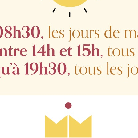
c neque pellentesque efficitur id eget nisl. Proin por
on enim. Maecenas lacinia non orci at aliquam. Donec 
gue eros luctus sapien, ut euismod leo tortor ac enim. I
 venenatis tellus, non lobortis diam volutpat sit am
in, porttitor at metus. Mauris ac hendrerit metus. Ph
, id accumsan justo ultrices. Phasellus aliquet, sem a 
c ultrices ante dui ac ante. Phasellus placerat, urna.
Sh