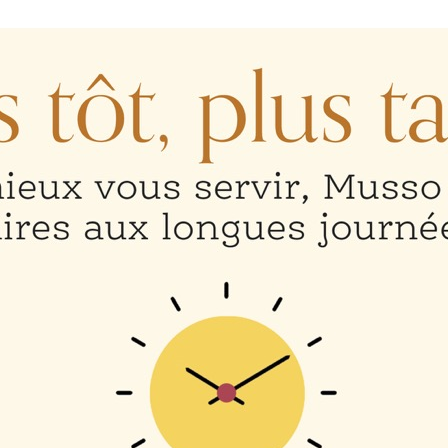
 In finibus purus sed tortor fringilla, eu luctus lorem so
stique. Mauris venenatis tincidunt nibh, sit amet fringi
 viverra lectus sed, imperdiet quantam.
ed lorem ultricies lacinia. Sed sit amet tortor nib
rerit sapien dictum ut. Aliquam congue non purus eu su
or vitae ipsum ultrices semper. Morbi imperdiet dic
am ut porta vulputate.
ake
ibulum blandit. Donec sed nisl libero. Fusce dignissim 
ate quam a quam volutpat, sed ullamcorper erat com
ris mattis vulputate lacinia nec neque. Aenean quis
 sit amet luctus elit, id tempus purus.