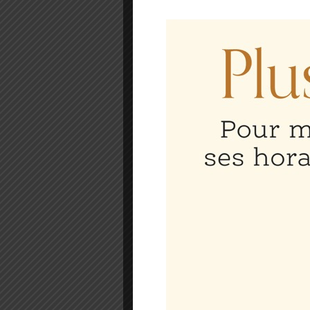
laoreet diam a mollis.
ac augue vulputate tri
Mauris a nunc congue,
Aenean tempor sem s
posuere nunc, et hend
tortor. Donec ut dol
Curabitur interdum di
We Love C
Aliquam pulvinar vest
Pellentesque vulput
amet ipsum vitae mau
interdum elit. Aliquam