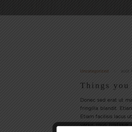
Uncategorized
août 
Things you
Donec sed erat ut mag
fringilla blandit. Et
Etiam facilisis lacus 
varius risus tristique