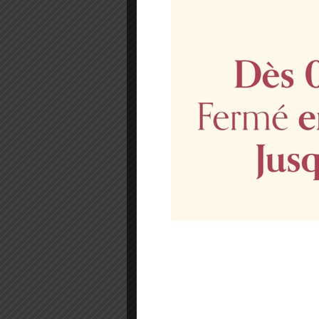
Vestibulum eu quam ne
blandit pretium sed n
ultricies laoreet, au
dictumst. Sed cursus
hendrerit eu rutrum 
commodo felis egestas
purus dictum lacus, ne