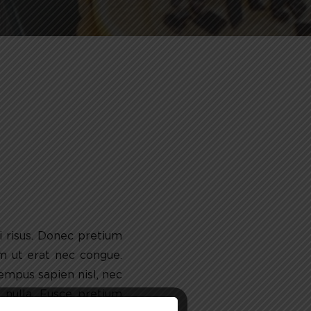
i risus. Donec pretium
um ut erat nec congue.
tempus sapien nisl, nec
ec nulla. Fusce pretium