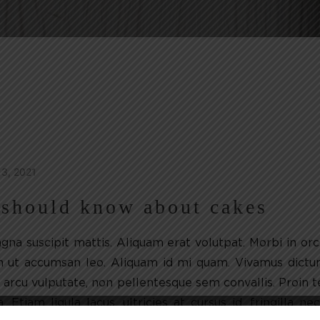
13, 2021
 should know about cakes
na suscipit mattis. Aliquam erat volutpat. Morbi in orc
iam ut accumsan leo. Aliquam id mi quam. Vivamus dict
ut arcu vulputate, non pellentesque sem convallis. Proin 
 a. Etiam ligula lacus, ultricies at cursus id, fringilla n