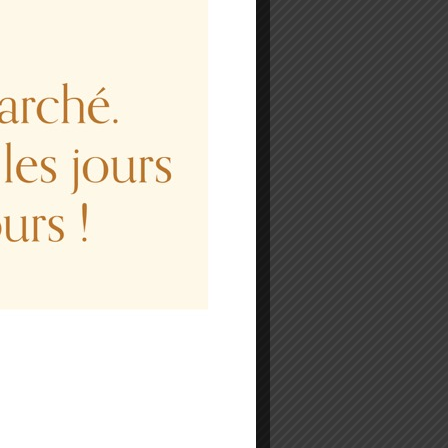
ta est convallis lacus
finibus, urna bibendum
n hac habitasse platea
et. Sed tellus augue,
asellus mattis lectus
placerat dapibus, enim
are: