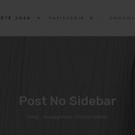
ÉTÉ 2026
PATISSERIE
CHOCOL
Post No Sidebar
Home
Uncategorized
Post No Sidebar
/
/