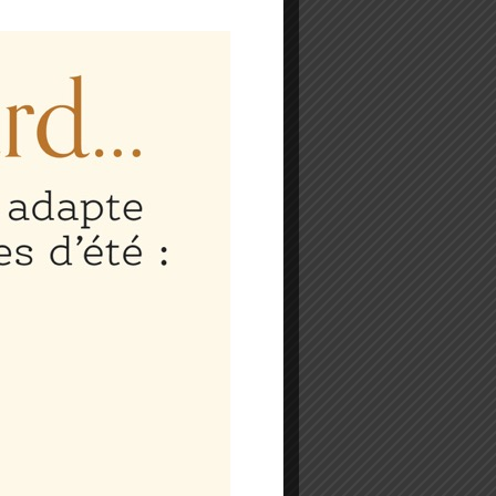
dales.Ut dignissim ante
lla augue malesuada a.
h. Donec condimentum
scipit. Integer eu dui
tum urna nec blandit.
luctus sem eu dapibus.
modo. Vestibulum sit
 consectetur nisi, ac