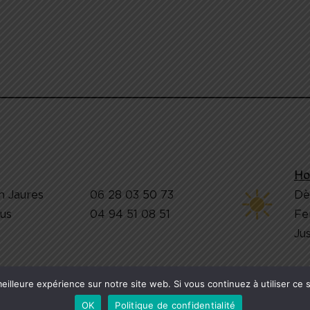
Ho
n Jaures
06 28 03 50 73
Dè
jus
04 94 51 08 51
Fe
Jus
eilleure expérience sur notre site web. Si vous continuez à utiliser ce
ERVED. /
Mentions légales
/
Politique de confidentialité
OK
Politique de confidentialité