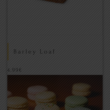
Barley Loaf
4.99
€