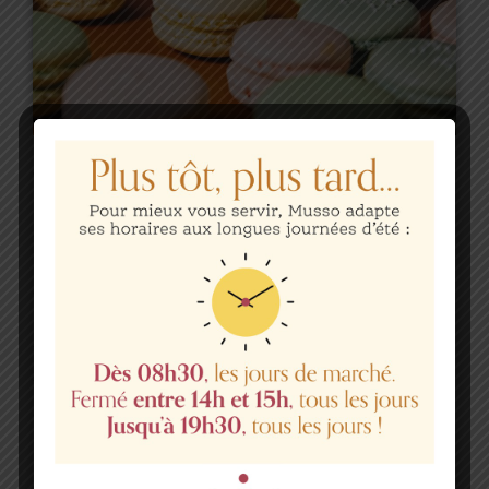
We Love Cake
Aliquam pulvinar vestibulum blandit. Donec sed
nisl libero. Fusce dignissim luctus sem eu
dapibus. Pellentesque vulputate quam a quam
volutpat, sed ullamcorper erat commodo.
Vestibulum sit amet ipsum vitae mauris mattis
vulputate lacinia nec neque. Aenean quis
consectetur nisi, ac interdum elit
Disponibilités et réservations :