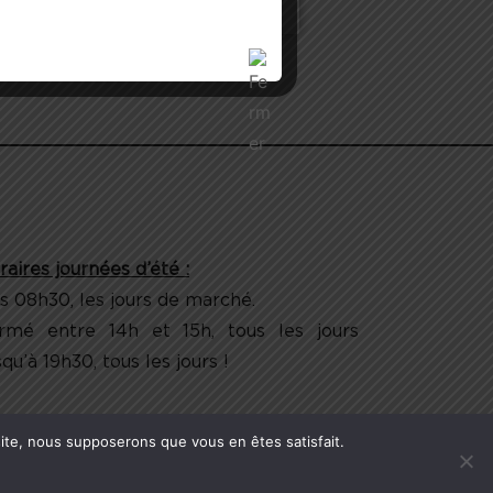
raires journées d’été :
s 08h30, les jours de marché.
rmé entre 14h et 15h, tous les jours
qu’à 19h30, tous les jours !
 site, nous supposerons que vous en êtes satisfait.