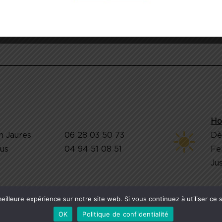
Ho
n Jaures
06 28 03 50 73
Dè
jus
04 94 51 08 51
Fe
Jus
eilleure expérience sur notre site web. Si vous continuez à utiliser ce
ERVED. /
Mentions légales
/
Politique de confidentialité
OK
Politique de confidentialité