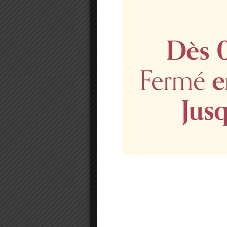
BLANC
23.00
€
–
37.00
€
Financier amandes/coco cœur 
Disponibilités et réservations 
04 94 51 08 51
Photo non contractuelle.