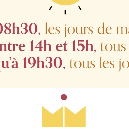
mangue, ananas et passion-créme lait de coco
: