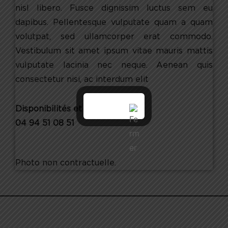
nisl libero. Fusce dignissim luctus sem eu
dapibus. Pellentesque vulputate quam a quam
volutpat, sed ullamcorper erat commodo.
Vestibulum sit amet ipsum vitae mauris mattis
vulputate lacinia nec neque. Aenean quis
consectetur nisi, ac interdum elit
Disponibilités et réservations :
04 94 51 08 51
Photo non contractuelle.