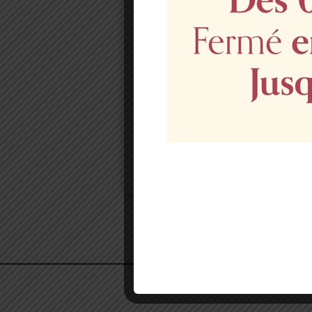
Casse nois
9 euros
Disponibilités et réservations 
04 94 51 08 51
Photo non contractuelle.