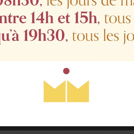
ette
: