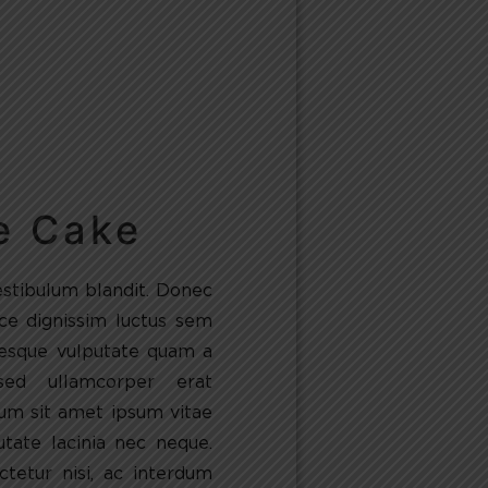
e Cake
estibulum blandit. Donec
sce dignissim luctus sem
tesque vulputate quam a
sed ullamcorper erat
um sit amet ipsum vitae
utate lacinia nec neque.
tetur nisi, ac interdum