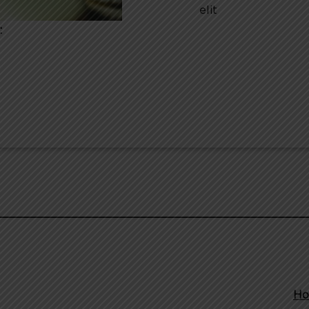
elit
:
Ho