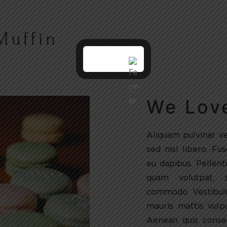
Muffin
We Lov
Aliquam pulvinar v
sed nisl libero. Fu
eu dapibus. Pellen
quam volutpat, 
commodo. Vestibul
mauris mattis vulp
Aenean quis consec