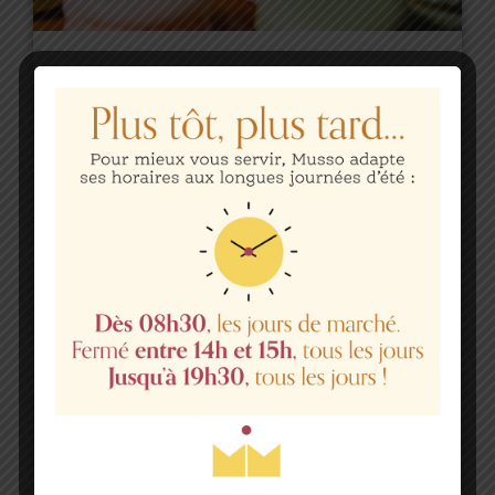
We Love Cake
Aliquam pulvinar vestibulum blandit. Donec sed
nisl libero. Fusce dignissim luctus sem eu
dapibus. Pellentesque vulputate quam a quam
volutpat, sed ullamcorper erat commodo.
Vestibulum sit amet ipsum vitae mauris mattis
vulputate lacinia nec neque. Aenean quis
consectetur nisi, ac interdum elit
Disponibilités et réservations :
04 94 51 08 51
Photo non contractuelle.