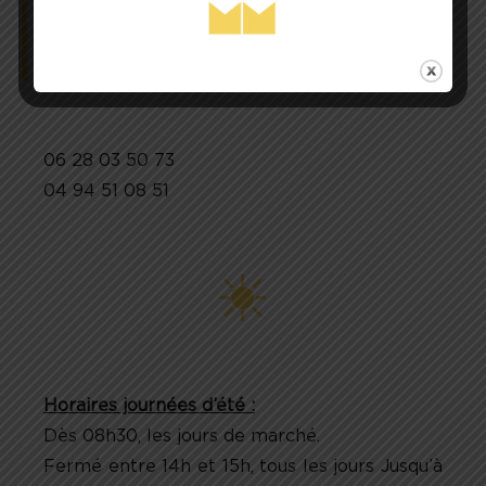
44 Rue Jean Jaures
83 600 Fréjus
06 28 03 50 73
04 94 51 08 51
Horaires journées d’été :
Dès 08h30, les jours de marché.
Fermé entre 14h et 15h, tous les jours Jusqu’à