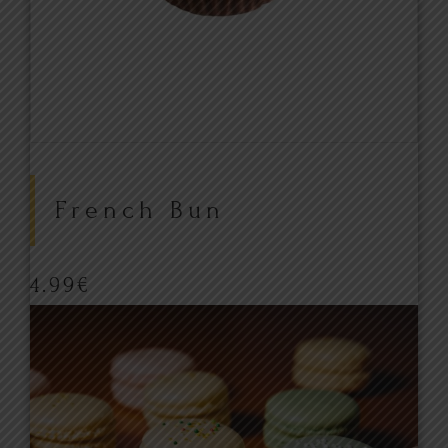
French Bun
4.99
€