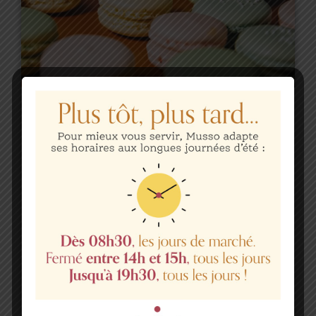
We Love Cake
Aliquam pulvinar vestibulum blandit. Donec sed
nisl libero. Fusce dignissim luctus sem eu
dapibus. Pellentesque vulputate quam a quam
volutpat, sed ullamcorper erat commodo.
Vestibulum sit amet ipsum vitae mauris mattis
vulputate lacinia nec neque. Aenean quis
consectetur nisi, ac interdum elit
Disponibilités et réservations :