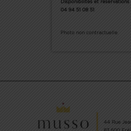
Disponibilités et réservations 
04 94 51 08 51
Photo non contractuelle.
44 Rue Jea
83 600 Fré