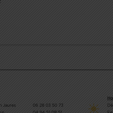
:
Ho
n Jaures
06 28 03 50 73
Dè
jus
04 94 51 08 51
Fe