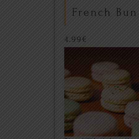
French Bun
4.99
€