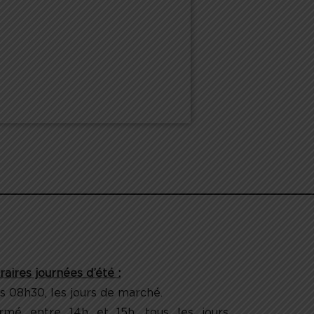
raires journées d’été :
s 08h30, les jours de marché.
rmé entre 14h et 15h, tous les jours