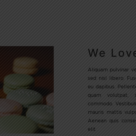
We Lov
Aliquam pulvinar v
sed nisl libero. Fu
eu dapibus. Pellen
quam volutpat, 
commodo. Vestibul
mauris mattis vulp
Aenean quis consec
elit