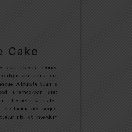
e Cake
estibulum blandit. Donec
sce dignissim luctus sem
tesque vulputate quam a
sed ullamcorper erat
um sit amet ipsum vitae
utate lacinia nec neque.
tetur nisi, ac interdum