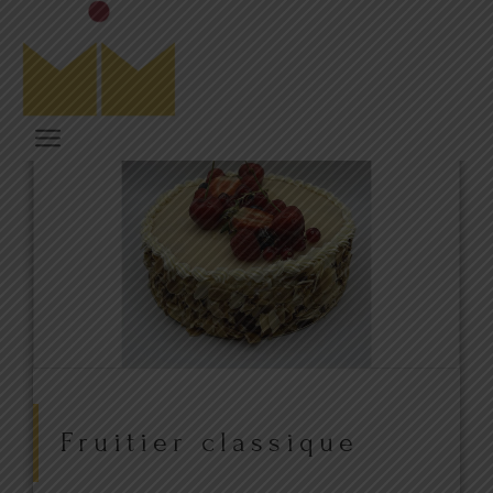
Fruitier classique