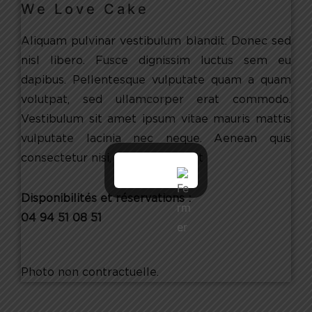
We Love Cake
Aliquam pulvinar vestibulum blandit. Donec sed
nisl libero. Fusce dignissim luctus sem eu
dapibus. Pellentesque vulputate quam a quam
volutpat, sed ullamcorper erat commodo.
Vestibulum sit amet ipsum vitae mauris mattis
vulputate lacinia nec neque. Aenean quis
consectetur nisi, ac interdum elit
Disponibilités et réservations :
04 94 51 08 51
Photo non contractuelle.