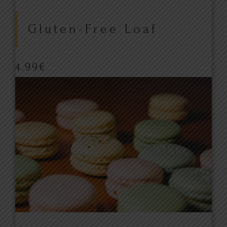
Gluten-Free Loaf
4.99
€