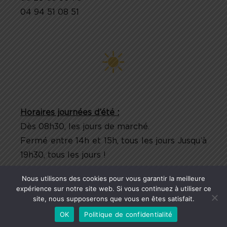
04 94 51 08 51
Horaires journées d’été :
Dès 08h30, les jours de marché.
Fermé entre 14h et 15h, tous les jours Jusqu’à
19h30, tous les jours !
Nous utilisons des cookies pour vous garantir la meilleure
expérience sur notre site web. Si vous continuez à utiliser ce
site, nous supposerons que vous en êtes satisfait.
COPYRIGHT © 2024
Pâtisserie Musso
. ALL RIGHTS RESERVED. /
Mentions légales
/
Politique de confidentialité
OK
Politique de confidentialité