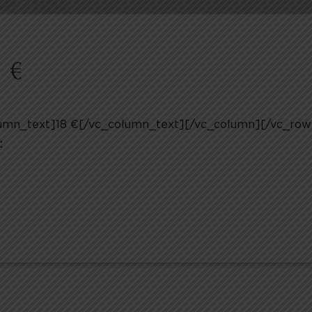
8 €
umn_text]18 €[/vc_column_text][/vc_column][/vc_row
: