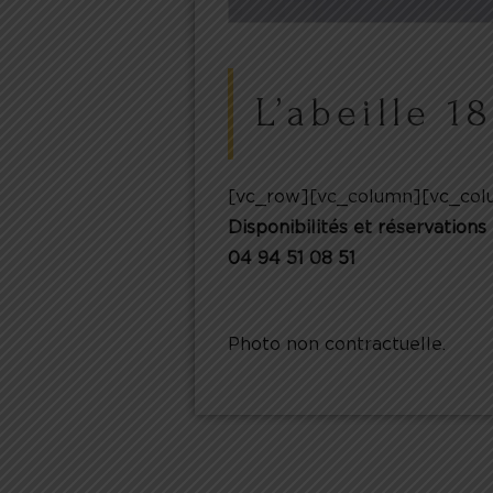
L’abeille 1
[vc_row][vc_column][vc_col
Disponibilités et réservations 
04 94 51 08 51
Photo non contractuelle.