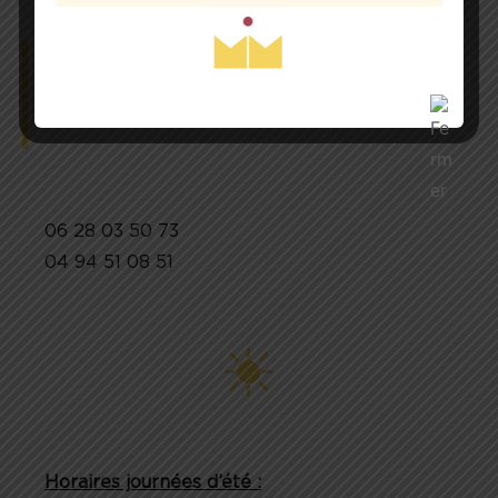
44 Rue Jean Jaures
83 600 Fréjus
06 28 03 50 73
04 94 51 08 51
Horaires journées d’été :