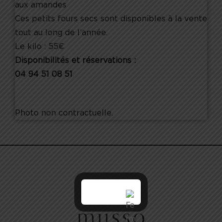
aux amandes
Ces petits fours secs sont disponibles à la vente
tout au long de l’année.
Le kilo : 55€
Disponibilités et réservations :
04 94 51 08 51
Photo non contractuelle.