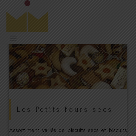
Les Petits fours secs
Assortiment variés de biscuits secs et biscuits