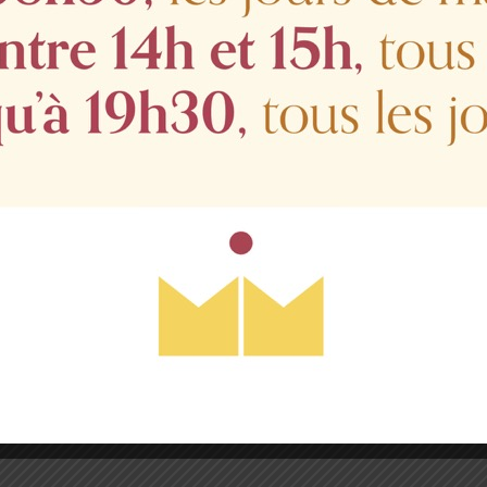
 famille
: