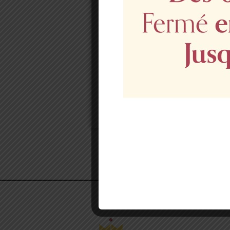
Portrait de
Disponibilités et réservations 
04 94 51 08 51
Photo non contractuelle.