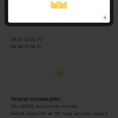
44 Rue Jean Jaures
83 600 Fréjus
06 28 03 50 73
04 94 51 08 51
Horaires journées d’été :
Dès 08h30, les jours de marché.
Fermé entre 14h et 15h, tous les jours Jusqu’à