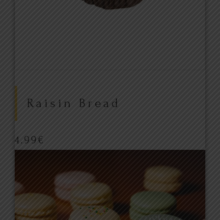
Raisin Bread
4.99
€