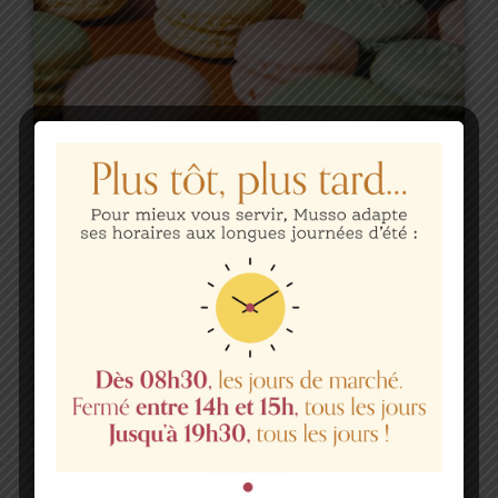
We Love Cake
Aliquam pulvinar vestibulum blandit. Donec sed
nisl libero. Fusce dignissim luctus sem eu
dapibus. Pellentesque vulputate quam a quam
volutpat, sed ullamcorper erat commodo.
Vestibulum sit amet ipsum vitae mauris mattis
vulputate lacinia nec neque. Aenean quis
consectetur nisi, ac interdum elit
Disponibilités et réservations :