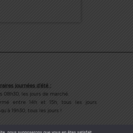
raires journées d’été :
s 08h30, les jours de marché.
rmé entre 14h et 15h, tous les jours
qu’à 19h30, tous les jours !
 site, nous supposerons que vous en êtes satisfait.