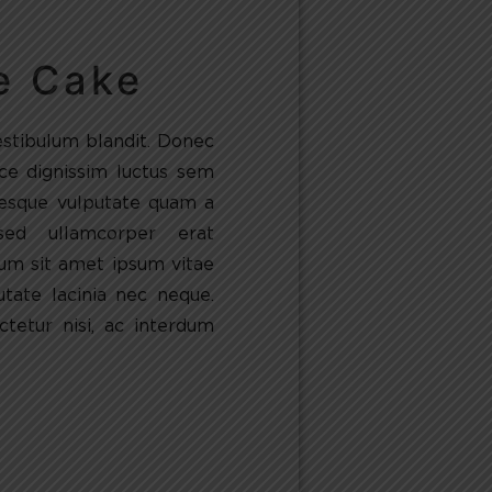
e Cake
estibulum blandit. Donec
sce dignissim luctus sem
tesque vulputate quam a
sed ullamcorper erat
um sit amet ipsum vitae
utate lacinia nec neque.
tetur nisi, ac interdum