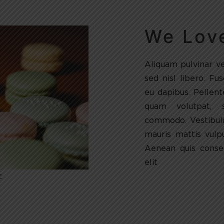
We Lov
Aliquam pulvinar v
sed nisl libero. Fu
eu dapibus. Pellen
quam volutpat, 
commodo. Vestibul
mauris mattis vulp
Aenean quis consec
elit
: