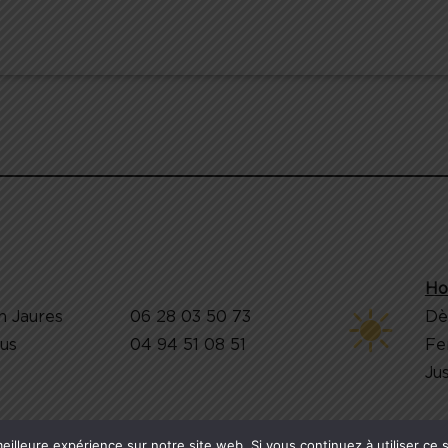
Ho
n Jaures
06 28 03 50 73
Dè
jus
04 94 51 08 51
Fe
Jus
eilleure expérience sur notre site web. Si vous continuez à utiliser ce