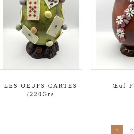
LES OEUFS CARTES
Œuf F
/220Grs
1
2