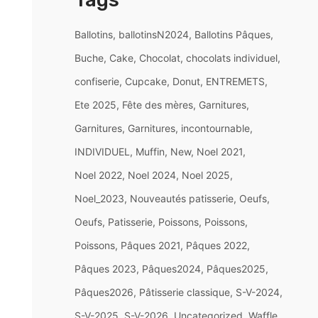
Ballotins
ballotinsN2024
Ballotins Pâques
Buche
Cake
Chocolat
chocolats individuel
confiserie
Cupcake
Donut
ENTREMETS
Ete 2025
Fête des mères
Garnitures
Garnitures
Garnitures
incontournable
INDIVIDUEL
Muffin
New
Noel 2021
Noel 2022
Noel 2024
Noel 2025
Noel_2023
Nouveautés patisserie
Oeufs
Oeufs
Patisserie
Poissons
Poissons
Poissons
Pâques 2021
Pâques 2022
Pâques 2023
Pâques2024
Pâques2025
Pâques2026
Pâtisserie classique
S-V-2024
S-V-2025
S-V-2026
Uncategorized
Waffle