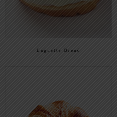
Baguette Bread