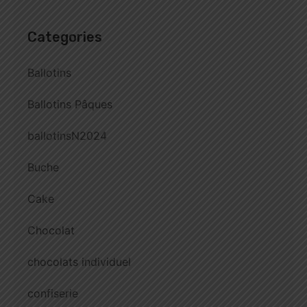
Categories
Ballotins
Ballotins Pâques
ballotinsN2024
Buche
Cake
Chocolat
chocolats individuel
confiserie