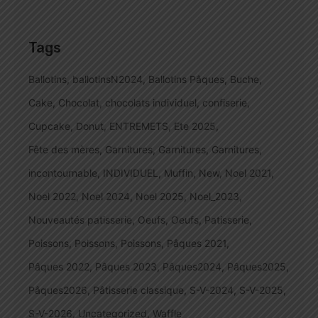
Tags
Ballotins
ballotinsN2024
Ballotins Pâques
Buche
Cake
Chocolat
chocolats individuel
confiserie
Cupcake
Donut
ENTREMETS
Ete 2025
Fête des mères
Garnitures
Garnitures
Garnitures
incontournable
INDIVIDUEL
Muffin
New
Noel 2021
Noel 2022
Noel 2024
Noel 2025
Noel_2023
Nouveautés patisserie
Oeufs
Oeufs
Patisserie
Poissons
Poissons
Poissons
Pâques 2021
Pâques 2022
Pâques 2023
Pâques2024
Pâques2025
Pâques2026
Pâtisserie classique
S-V-2024
S-V-2025
S-V-2026
Uncategorized
Waffle