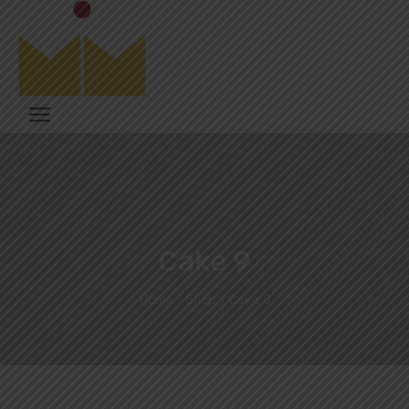
Cake 9
Home
Shop
Cake 9
/
/