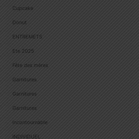
Cupcake
Donut
ENTREMETS
Ete 2025
Fête des mères
Garnitures
Garnitures
Garnitures
incontournable
INDIVIDUEL