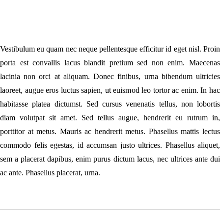
Vestibulum eu quam nec neque pellentesque efficitur id eget nisl. Proin
porta est convallis lacus blandit pretium sed non enim. Maecenas
lacinia non orci at aliquam. Donec finibus, urna bibendum ultricies
laoreet, augue eros luctus sapien, ut euismod leo tortor ac enim. In hac
habitasse platea dictumst. Sed cursus venenatis tellus, non lobortis
diam volutpat sit amet. Sed tellus augue, hendrerit eu rutrum in,
porttitor at metus. Mauris ac hendrerit metus. Phasellus mattis lectus
commodo felis egestas, id accumsan justo ultrices. Phasellus aliquet,
sem a placerat dapibus, enim purus dictum lacus, nec ultrices ante dui
ac ante. Phasellus placerat, urna.