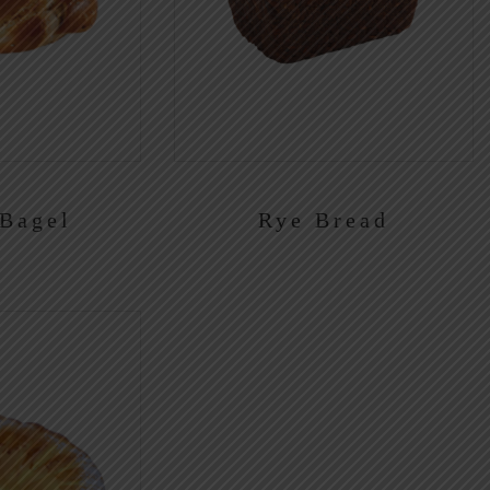
Bagel
Rye Bread