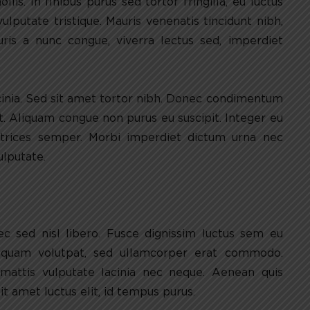
is. In finibus purus sed tortor fringilla, eu luctus
lputate tristique. Mauris venenatis tincidunt nibh,
uris a nunc congue, viverra lectus sed, imperdiet
inia. Sed sit amet tortor nibh. Donec condimentum
t. Aliquam congue non purus eu suscipit. Integer eu
ltrices semper. Morbi imperdiet dictum urna nec
ulputate.
ec sed nisl libero. Fusce dignissim luctus sem eu
 quam volutpat, sed ullamcorper erat commodo.
mattis vulputate lacinia nec neque. Aenean quis
it amet luctus elit, id tempus purus.