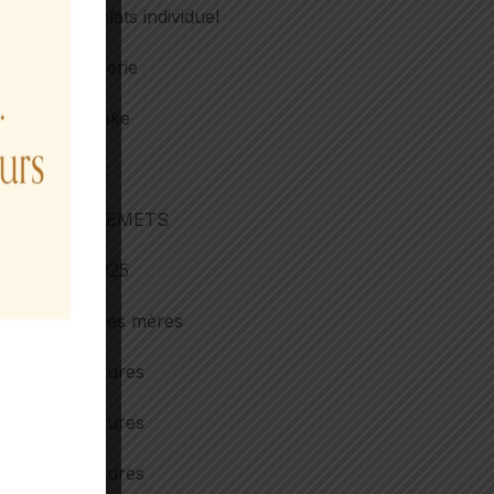
chocolats individuel
confiserie
Cupcake
Donut
ENTREMETS
Ete 2025
Fête des mères
Garnitures
Garnitures
Garnitures