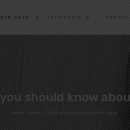
ÉTÉ 2026
PATISSERIE
CHOCOL
 you should know abou
Home
Bakery
Things you should know about cakes
/
/