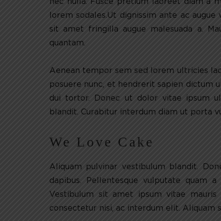
nec nulla. Fusce pretium laoreet diam a moll
lorem sodales.Ut dignissim ante ac augue vu
sit amet fringilla augue malesuada a. Ma
quantam.
Aenean tempor sem sed lorem ultricies lac
posuere nunc, et hendrerit sapien dictum u
dui tortor. Donec ut dolor vitae ipsum u
blandit. Curabitur interdum diam ut porta v
We Love Cake
Aliquam pulvinar vestibulum blandit. Don
dapibus. Pellentesque vulputate quam a
Vestibulum sit amet ipsum vitae mauris 
consectetur nisi, ac interdum elit. Aliquam s