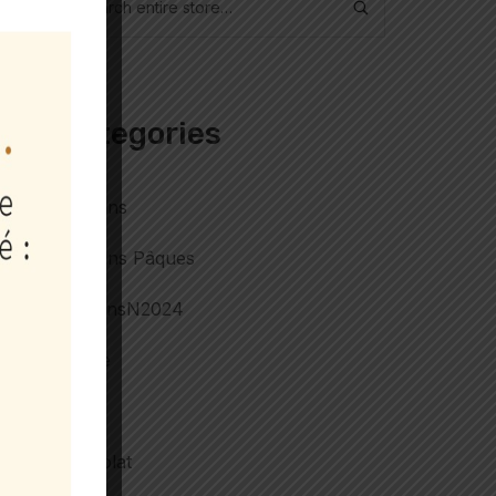
Categories
Ballotins
Ballotins Pâques
ballotinsN2024
Buche
Cake
Chocolat