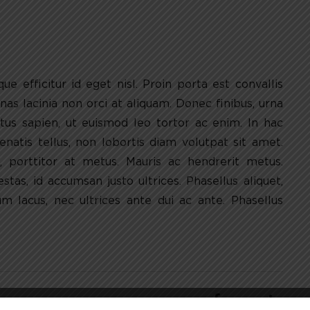
 efficitur id eget nisl. Proin porta est convallis
as lacinia non orci at aliquam. Donec finibus, urna
ctus sapien, ut euismod leo tortor ac enim. In hac
natis tellus, non lobortis diam volutpat sit amet.
, porttitor at metus. Mauris ac hendrerit metus.
tas, id accumsan justo ultrices. Phasellus aliquet,
m lacus, nec ultrices ante dui ac ante. Phasellus
Share: