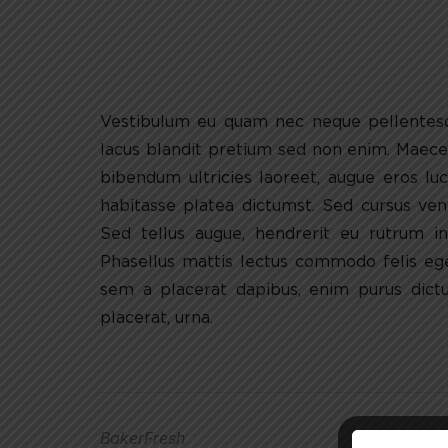
Vestibulum eu quam nec neque pellentesque
lacus blandit pretium sed non enim. Maecen
bibendum ultricies laoreet, augue eros lu
habitasse platea dictumst. Sed cursus vene
Sed tellus augue, hendrerit eu rutrum in
Phasellus mattis lectus commodo felis eges
sem a placerat dapibus, enim purus dictu
placerat, urna.
BakerFresh