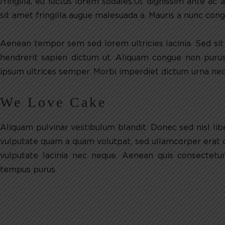
fringilla, eu luctus lorem sodales.Ut dignissim ante ac 
sit amet fringilla augue malesuada a. Mauris a nunc cong
Aenean tempor sem sed lorem ultricies lacinia. Sed s
hendrerit sapien dictum ut. Aliquam congue non purus 
ipsum ultrices semper. Morbi imperdiet dictum urna nec 
We Love Cake
Aliquam pulvinar vestibulum blandit. Donec sed nisl li
vulputate quam a quam volutpat, sed ullamcorper erat
vulputate lacinia nec neque. Aenean quis consectetur 
tempus purus.