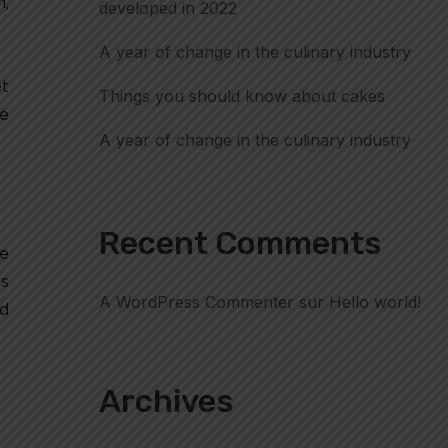
h,
developed in 2022
A year of change in the culinary industry
et
Things you should know about cakes
ae
A year of change in the culinary industry
Recent Comments
ue
is
A WordPress Commenter
sur
Hello world!
id
Archives