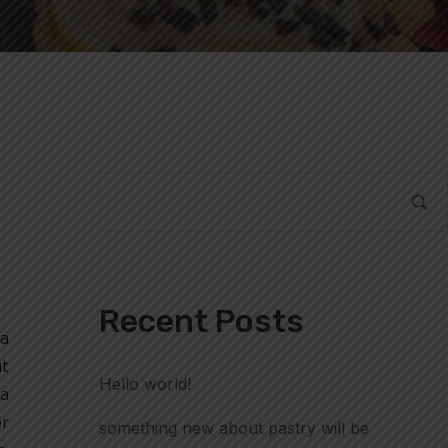
Recent Posts
la
ut
Hello world!
la
or
something new about pastry will be