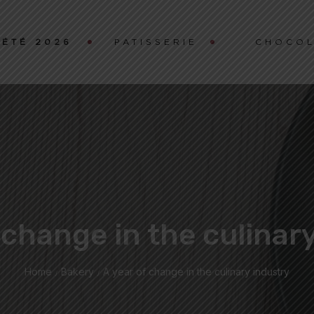
ÉTÉ 2026
PATISSERIE
CHOCOL
 change in the culinar
Home
Bakery
A year of change in the culinary industry
/
/