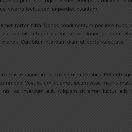
augue vulputate tristique. Mauris venenatis tincidunt nib
ue, viverra lectus sed, imperdiet quantam.
it amet tortor nibh. Donec condimentum posuere nunc, 
eu suscipit. Integer eu dui tortor. Donec ut dolor vit
blandit. Curabitur interdum diam ut porta vulputate.
bero. Fusce dignissim luctus sem eu dapibus. Pellentesq
 commodo. Vestibulum sit amet ipsum vitae mauris matt
nisi, ac interdum elit. Aliquam sit amet luctus elit, 