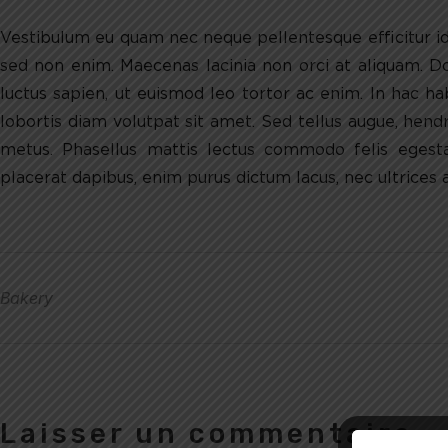
Vestibulum eu quam nec neque pellentesque efficitur id 
sed non enim. Maecenas lacinia non orci at aliquam. Do
luctus sapien, ut euismod leo tortor ac enim. In hac ha
lobortis diam volutpat sit amet. Sed tellus augue, hendr
metus. Phasellus mattis lectus commodo felis egestas
placerat dapibus, enim purus dictum lacus, nec ultrices a
Bakery
Laisser un commentaire