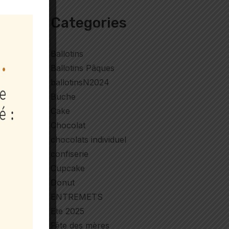
Categories
Ballotins
Ballotins Pâques
ballotinsN2024
Buche
Cake
Chocolat
chocolats individuel
confiserie
Cupcake
Donut
ENTREMETS
Ete 2025
Fête des mères