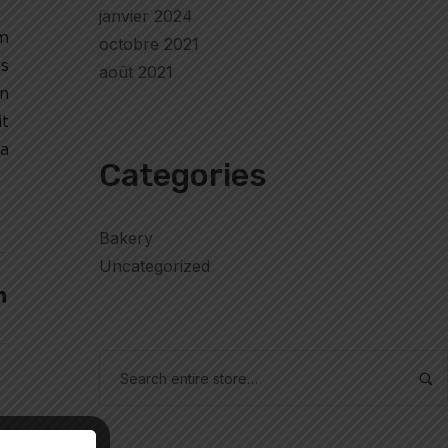
janvier 2024
um
octobre 2021
os
août 2021
on
it
 a
Categories
Bakery
Uncategorized