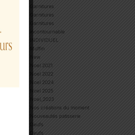
Garnitures
Garnitures
Garnitures
incontournable
INDIVIDUEL
Muffin
New
Noel 2021
Noel 2022
Noel 2024
Noel 2025
Noel_2023
Nos créations du moment
Nouveautés patisserie
Oeufs
Oeufs