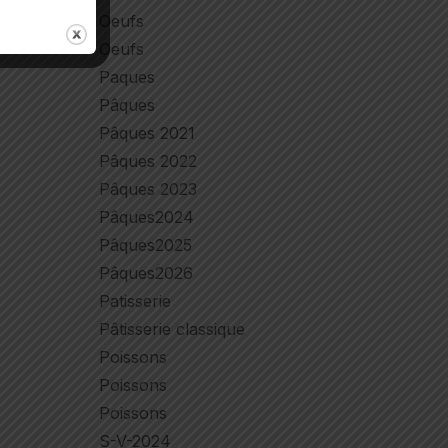
Oeufs
Oeufs
Paques
Pâques
Pâques 2021
Pâques 2022
Pâques 2023
Pâques2024
Pâques2025
Pâques2026
Patisserie
Pâtisserie classique
Poissons
Poissons
Poissons
S-V-2024