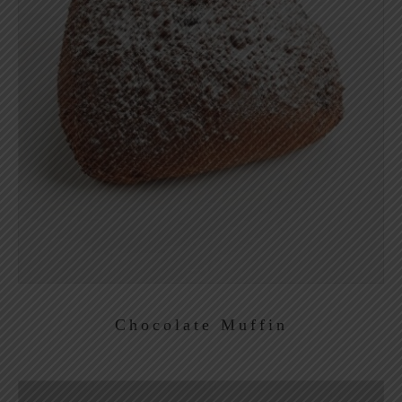
Chocolate Muffin